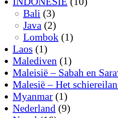
INDONESIË
(10)
Bali
(3)
Java
(2)
Lombok
(1)
Laos
(1)
Malediven
(1)
Maleisië – Sabah en Sar
Malesië – Het schiereila
Myanmar
(1)
Nederland
(9)