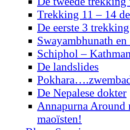
De tweede trekking
Trekking 11 – 14 d
De eerste 3 trekkin
Swayambhunath en 
Schiphol – Kathma
De landslides
Pokhara….zwembad 
De Nepalese dokter
Annapurna Around 
maoïsten!