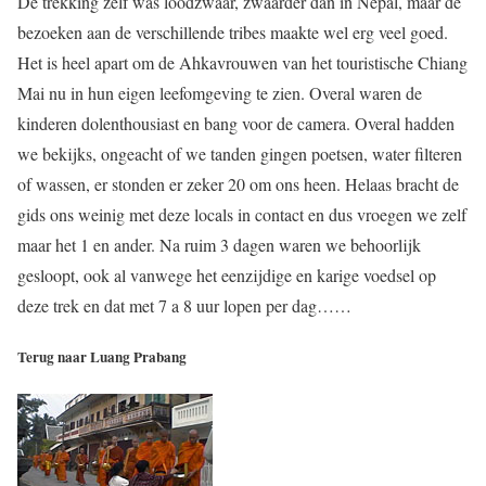
De trekking zelf was loodzwaar, zwaarder dan in Nepal, maar de
bezoeken aan de verschillende tribes maakte wel erg veel goed.
Het is heel apart om de Ahkavrouwen van het touristische Chiang
Mai nu in hun eigen leefomgeving te zien. Overal waren de
kinderen dolenthousiast en bang voor de camera. Overal hadden
we bekijks, ongeacht of we tanden gingen poetsen, water filteren
of wassen, er stonden er zeker 20 om ons heen. Helaas bracht de
gids ons weinig met deze locals in contact en dus vroegen we zelf
maar het 1 en ander. Na ruim 3 dagen waren we behoorlijk
gesloopt, ook al vanwege het eenzijdige en karige voedsel op
deze trek en dat met 7 a 8 uur lopen per dag……
Terug naar Luang Prabang