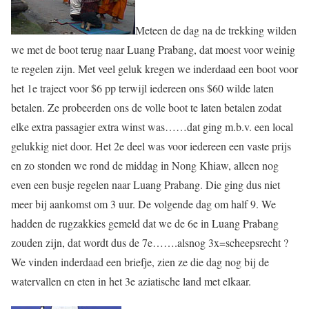
Meteen de dag na de trekking wilden
we met de boot terug naar Luang Prabang, dat moest voor weinig
te regelen zijn. Met veel geluk kregen we inderdaad een boot voor
het 1e traject voor $6 pp terwijl iedereen ons $60 wilde laten
betalen. Ze probeerden ons de volle boot te laten betalen zodat
elke extra passagier extra winst was……dat ging m.b.v. een local
gelukkig niet door. Het 2e deel was voor iedereen een vaste prijs
en zo stonden we rond de middag in Nong Khiaw, alleen nog
even een busje regelen naar Luang Prabang. Die ging dus niet
meer bij aankomst om 3 uur. De volgende dag om half 9. We
hadden de rugzakkies gemeld dat we de 6e in Luang Prabang
zouden zijn, dat wordt dus de 7e…….alsnog 3x=scheepsrecht ?
We vinden inderdaad een briefje, zien ze die dag nog bij de
watervallen en eten in het 3e aziatische land met elkaar.