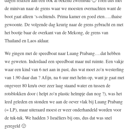
dagen relaxen aan een ook al bekend zwembad 🙂 Toen dus met
de minivan naar de grens waar we moesten overnachten want de
boot gaat alleen ‘s-ochtends. Prima kamer en goed eten…..thaise
gewoonte. De volgende dag keurig naar de grens gebracht en met
het bootje baar de overkant van de Mekong, de grens van
Thailand en Laos aldaar.
We gingen met de speedboat naar Luang Prabang….dat hebben
we geweten. Inderdaad een speedboat maar nul ruimte. Een vakje
waar een kind van 6 net aan in past, dus wat moet zo’n westerling
van 1.90 daar dan ? Afijn, na 6 uur met helm op, want je gaat met
ongeveer 80 km/u over zeer laag staand water en tussen de
rotsblokken door ( helpt zo’n plastic helmpje dan nog ?), was het
leed geleden en stonden we aan de oever vlak bij Luang Prabang
(= LP), maar uiteraard moest er weer onderhandeld worden voor
de tuk-tuk. We hadden 3 Israëliers bij ons, dus dat was snel
geregeld 🙂