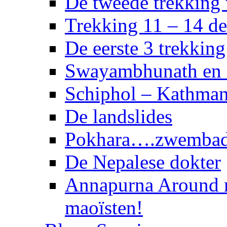
De tweede trekking
Trekking 11 – 14 d
De eerste 3 trekkin
Swayambhunath en 
Schiphol – Kathma
De landslides
Pokhara….zwembad 
De Nepalese dokter
Annapurna Around 
maoïsten!