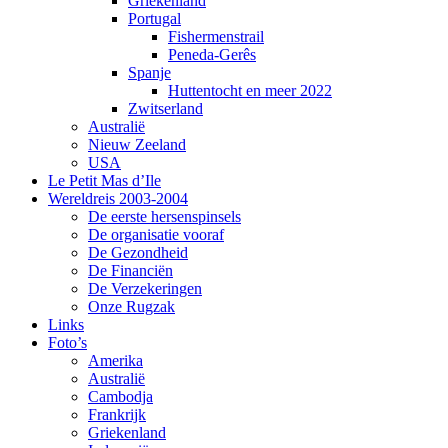
Griekenland
Portugal
Fishermenstrail
Peneda-Gerês
Spanje
Huttentocht en meer 2022
Zwitserland
Australië
Nieuw Zeeland
USA
Le Petit Mas d’Ile
Wereldreis 2003-2004
De eerste hersenspinsels
De organisatie vooraf
De Gezondheid
De Financiën
De Verzekeringen
Onze Rugzak
Links
Foto’s
Amerika
Australië
Cambodja
Frankrijk
Griekenland