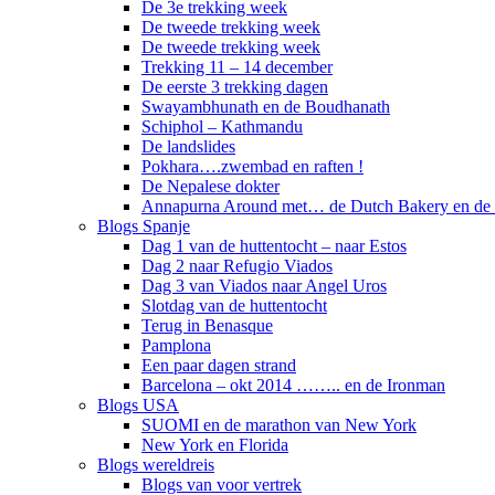
De 3e trekking week
De tweede trekking week
De tweede trekking week
Trekking 11 – 14 december
De eerste 3 trekking dagen
Swayambhunath en de Boudhanath
Schiphol – Kathmandu
De landslides
Pokhara….zwembad en raften !
De Nepalese dokter
Annapurna Around met… de Dutch Bakery en de 
Blogs Spanje
Dag 1 van de huttentocht – naar Estos
Dag 2 naar Refugio Viados
Dag 3 van Viados naar Angel Uros
Slotdag van de huttentocht
Terug in Benasque
Pamplona
Een paar dagen strand
Barcelona – okt 2014 …….. en de Ironman
Blogs USA
SUOMI en de marathon van New York
New York en Florida
Blogs wereldreis
Blogs van voor vertrek