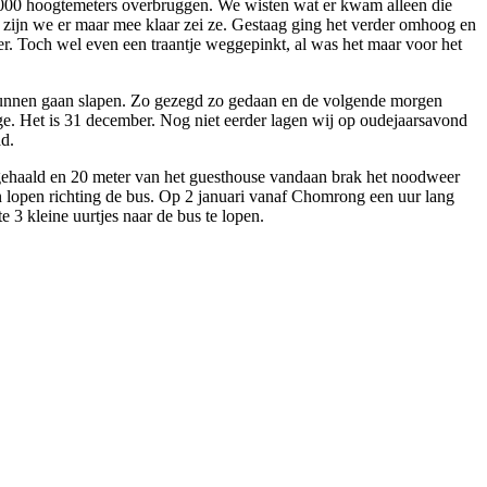
 1000 hoogtemeters overbruggen. We wisten wat er kwam alleen die
 zijn we er maar mee klaar zei ze. Gestaag ging het verder omhoog en
r. Toch wel even een traantje weggepinkt, al was het maar voor het
e kunnen gaan slapen. Zo gezegd zo gedaan en de volgende morgen
e. Het is 31 december. Nog niet eerder lagen wij op oudejaarsavond
ad.
 gehaald en 20 meter van het guesthouse vandaan brak het noodweer
 lopen richting de bus. Op 2 januari vanaf Chomrong een uur lang
 3 kleine uurtjes naar de bus te lopen.