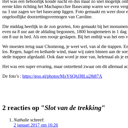
Het was een behoorlijk koude nacht en dus maar zo snel mogelijk ont
eerste klim richting het Machapucchre Basecamp waren we even verget
na 3 uur zagen we het basecamp liggen. Foto gemaakt en weer door en 
ongelooflijke doorzettingsvermogen van Caroline.
Die middag heerlijk in de zon gezeten, foto gemaakt bij het monumen
even na 8 uur aan de afdaling begonnen, 1800 hoogtemeters in 1 dag 
om 8 uur in bed. Als een roosje geslapen. Bij het ontbijt was het een
We moesten terug naar Chomrong, je weet wel, van al die trappen. E
los. Regen, hagel en keiharde wind, maar wij zaten binnen aan de so
steile trappen afgedaald. Ook daar word je moe van, helemaal als je er
Het was een super ervaring, maar ontzettend zwaar om dit allemaal ach
De foto’s :
https://goo.gl/photos/MxY6QhJJ8Lu28i87A
2 reacties op "
Slot van de trekking
"
Nathalie
schreef:
2 januari 2017 om 16:26