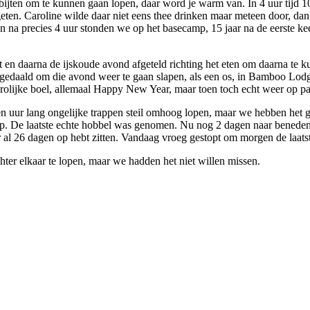
bijten om te kunnen gaan lopen, daar word je warm van. In 4 uur tijd
en. Caroline wilde daar niet eens thee drinken maar meteen door, dan
na precies 4 uur stonden we op het basecamp, 15 jaar na de eerste kee
t en daarna de ijskoude avond afgeteld richting het eten om daarna t
gedaald om die avond weer te gaan slapen, als een os, in Bamboo Lodg
 vrolijke boel, allemaal Happy New Year, maar toen toch echt weer op p
en uur lang ongelijke trappen steil omhoog lopen, maar we hebben het
ep. De laatste echte hobbel was genomen. Nu nog 2 dagen naar beneden
 al 26 dagen op hebt zitten. Vandaag vroeg gestopt om morgen de laatste
ter elkaar te lopen, maar we hadden het niet willen missen.