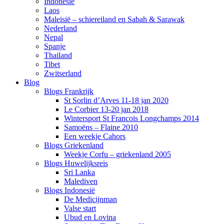
Indonesië
Laos
Maleisië – schiereiland en Sabah & Sarawak
Nederland
Nepal
Spanje
Thailand
Tibet
Zwitserland
Blog
Blogs Frankrijk
St Sorlin d’Arves 11-18 jan 2020
Le Corbier 13-20 jan 2018
Wintersport St Francois Longchamps 2014
Samoëns – Flaine 2010
Een weekje Cahors
Blogs Griekenland
Weekje Corfu – griekenland 2005
Blogs Huwelijksreis
Sri Lanka
Malediven
Blogs Indonesië
De Medicijnman
Valse start
Ubud en Lovina