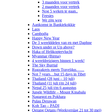
3 maanden voor vertrek
2 maanden voor vertrek
Nog 5 weken te gaan..
Feesies
We zijn weg
Aankomst in Bankiekokkie
Laos
Cambodja
Happy New Year
De 3 werelddelen van en met Daphne
Down under or Up above?
Haka of Helikoptervlucht
Myanmar (Birma)
4 wereldreizigers binnen 1 week!
The Sky Burrial
Rugzakreis meets Travel4us……
Not 7 years…but 15 days in Tibet
Thailand (28 juni – 10 juli)
Thailand (11 juli t/m 24 juli)
Nepal 25 juli t/m 6 augustus
Jungle Wildlife – Mount Kinabalu
Nagargot en Pokhara
Pulau Derawan
Koh Tao – PADI
Oerang Oetans (Weekverslag 21 tot 30 mei)