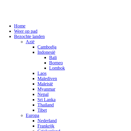
Spring
Home
naar
Weer op pad
inhoud
Bezochte landen
Azië
Cambodja
Indonesië
Bali
Borneo
Lombok
Laos
Malediven
Maleisië
Myanmar
Nepal
Sri Lanka
Thailand
Tibet
Europa
Nederland
Frankrijk