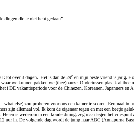
de dingen die je niet hebt gedaan”
e
: tot over 3 dagen. Het is dan de 29
en mijn beste vriend is jarig. H
waar we kunnen pakken we (thee)pauze. Ondertussen plas ik al thee ma
, het i DE vakantieperiode voor de Chinezen, Koreanen, Japanners en A
.what else) zou proberen voor ons een kamer te scoren. Eenmaal in het
s zijn allemaal vol. Ik kom de eigenaar tegen en met een beetje geluk g
Heten is wederom in een koude dining, zeg maar tegen het vriespunt aan
s wel 12 uur in. De volgende dag wordt de jump naar ABC (Annapurna Ba