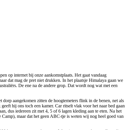
open op internet bij onze aankomstplaats. Het gaat vandaag
ar dat mag de pret niet drukken. In het plaatsje Himalaya gaan we
ustraliërs. De ene na de andere grop. Dat wordt nog wat met een
 dorp aangekomen zitten de hoogtemeters flink in de benen, net als
eeft hij ons toch een kamer. Car ritselt vlak voor het naar bed gaan
, dus iedereen zit met 4, 5 of 6 lagen kleding aan te eten. Na het
se Camp), maar dat het geen ABC-tje is weten wij nog heel goed van