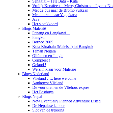
Senggigi – Tete Batu – Kuta
Vrolijk Kerstfeest – Merry Christmas – Joyeux No
Met de bus naar de Bromo vulkaan
Met de trein naar Yogjakarta
Java
Het slotakkoord
Blogs Maleisië
Penang en Langkawi…
Pangkor
Borneo 2005
Kota Kinabalu (Maleisie) tot Bangkok
Taman Negara
Olifanten en Jungle
Compleet !
Geland !
We zijn klaar voor Maleisië
Blogs Nederland
Vlieland ….. here we come
Aankomst Vlieland
De vuurtoren en de Vliehors-expres
Het Posthuys
Blogs Nepal
New Eventually Planned Adventure Listed
De Nepalese kapper
Slot van de trekking