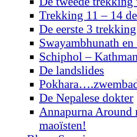
De tweede trekking
Trekking 11 – 14 d
De eerste 3 trekkin
Swayambhunath en 
Schiphol – Kathma
De landslides
Pokhara….zwembad 
De Nepalese dokter
Annapurna Around 
maoïsten!