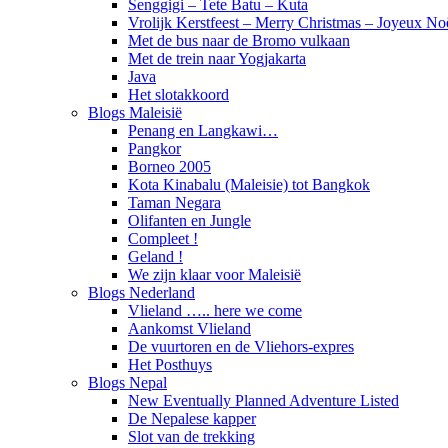
Senggigi – Tete Batu – Kuta
Vrolijk Kerstfeest – Merry Christmas – Joyeux No
Met de bus naar de Bromo vulkaan
Met de trein naar Yogjakarta
Java
Het slotakkoord
Blogs Maleisië
Penang en Langkawi…
Pangkor
Borneo 2005
Kota Kinabalu (Maleisie) tot Bangkok
Taman Negara
Olifanten en Jungle
Compleet !
Geland !
We zijn klaar voor Maleisië
Blogs Nederland
Vlieland ….. here we come
Aankomst Vlieland
De vuurtoren en de Vliehors-expres
Het Posthuys
Blogs Nepal
New Eventually Planned Adventure Listed
De Nepalese kapper
Slot van de trekking