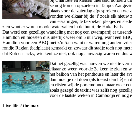
bij Charlotte en kletsen uiteraard honderd u
ze nog komen opzoeken in Taupo. Aangezien
plaats voor de zaterdag afgesproken en we z
vonden we elkaar bij de ‘i’ zoals elk nieuw
van ervaringen, te bezoeken plekjes en sted
zien want er waren mooie watervallen in de buurt, de Huka Falls.
Dat werd een gezellige wandeling met nog een zwempartij er tussendoo
Hamilton en moesten dus uiterlijk weer om 5 uur weg, want een BB
Hamilton voor een BBQ met z’n 5-en want er waren nog andere vriende
rondje Raglan (badplaats) gemaakt en zowaar dit stadje toch nog met
dat Rob en Jacky, wie kent ze niet, ook nog aanwezig waren en dus 
Dat het gezellig was hoeven we niet te verm
elkaar zo weer, voor de 2e keer, te zien en 
het balkon van het penthouse en later die a
dan moet je dat doen (als toerist dan hè) e
en ritsten wij de portemonnee maar weer een
zoals gezegd de taxirit was zelfs nog gezel
voor de laatste weken in Cambodja en nog e
Live life 2 the max