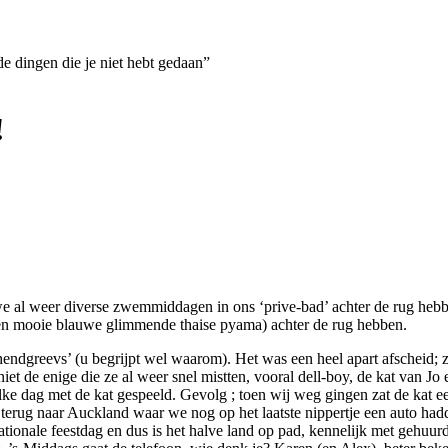
de dingen die je niet hebt gedaan”
!
ls we al weer diverse zwemmiddagen in ons ‘prive-bad’ achter de rug heb
 een mooie blauwe glimmende thaise pyama) achter de rug hebben.
hendgreevs’ (u begrijpt wel waarom). Het was een heel apart afscheid;
et de enige die ze al weer snel mistten, vooral dell-boy, de kat van Jo
e dag met de kat gespeeld. Gevolg ; toen wij weg gingen zat de kat ee
 terug naar Auckland waar we nog op het laatste nippertje een auto h
ationale feestdag en dus is het halve land op pad, kennelijk met gehuurd