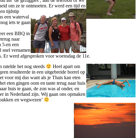
end als ‘de geziggies’, aan de telefoon of we
eid om ze te ontmoeten.
Er werd een tijd en
n tijdstip
as een waterval
nog iets te gaan
 weer een BBQ in
terug naar
n 5-en een
l snel vernamen
ds. Er werd afgesproken voor woensdag de 11e.
 ratelde het nog steeds
Heel apart om
geen resulteerde in een uitgebreide borrel op
t voor mij dus want als je Thais kan eten
et eten gingen oom en tante terug naar huis
aar huis te gaan, de zon was al onder, en
eer in Nederland zijn. Wij gaan ons opmaken
‘inpakken en wegwezen’