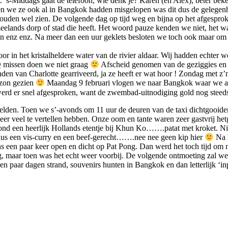
it. ’s-Middags gaat de telefoon, wie denk je? Karen (en Alex), beter bek
 we ze ook al in Bangkok hadden misgelopen was dit dus de gelegenh
ouden wel zien. De volgende dag op tijd weg en bijna op het afgesproke
 zeelands dorp of stad die heeft. Het woord pauze kenden we niet, het w
en enz enz. Na meer dan een uur geklets besloten we toch ook maar om 
r in het kristalheldere water van de rivier aldaar. Wij hadden echter
Q missen doen we niet graag
Afscheid genomen van de geziggies en 
n van Charlotte gearriveerd, ja ze heeft er wat hoor ! Zondag met z’
 zon gezien
Maandag 9 februari vlogen we naar Bangkok waar we a
werd er snel afgesproken, want de zwembad-uitnodiging gold nog stee
elden. Toen we s’-avonds om 11 uur de deuren van de taxi dichtgooiden
weer veel te vertellen hebben. Onze oom en tante waren zeer gastvrij het
vond een heerlijk Hollands etentje bij Khun Ko…….patat met kroket. Nie
n dus een vis-curry en een beef-gerecht…….nee nee geen kip hier
Na h
s een paar keer open en dicht op Pat Pong. Dan werd het toch tijd om n
lig, maar toen was het echt weer voorbij. De volgende ontmoeting zal w
en paar dagen strand, souvenirs hunten in Bangkok en dan letterlijk 