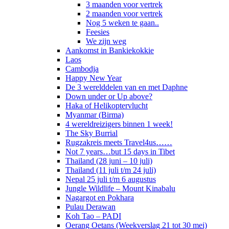
3 maanden voor vertrek
2 maanden voor vertrek
Nog 5 weken te gaan..
Feesies
We zijn weg
Aankomst in Bankiekokkie
Laos
Cambodja
Happy New Year
De 3 werelddelen van en met Daphne
Down under or Up above?
Haka of Helikoptervlucht
Myanmar (Birma)
4 wereldreizigers binnen 1 week!
The Sky Burrial
Rugzakreis meets Travel4us……
Not 7 years…but 15 days in Tibet
Thailand (28 juni – 10 juli)
Thailand (11 juli t/m 24 juli)
Nepal 25 juli t/m 6 augustus
Jungle Wildlife – Mount Kinabalu
Nagargot en Pokhara
Pulau Derawan
Koh Tao – PADI
Oerang Oetans (Weekverslag 21 tot 30 mei)