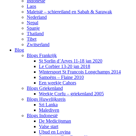
Indonesië
Laos
Maleisië – schiereiland en Sabah & Sarawak
Nederland
Nepal
Spanje
Thailand
Tibet
Zwitserland
Blog
Blogs Frankrijk
St Sorlin d’Arves 11-18 jan 2020
Le Corbier 13-20 jan 2018
Wintersport St Francois Longchamps 2014
Samoëns – Flaine 2010
Een weekje Cahors
Blogs Griekenland
Weekje Corfu – griekenland 2005
Blogs Huwelijksreis
Sri Lanka
Malediven
Blogs Indonesië
De Medicijnman
Valse start
Ubud en Lovina