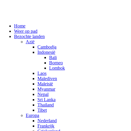
Spring
Home
naar
Weer op pad
inhoud
Bezochte landen
Azië
Cambodja
Indonesië
Bali
Borneo
Lombok
Laos
Malediven
Maleisië
Myanmar
Nepal
Sri Lanka
Thailand
Tibet
Europa
Nederland
Frankrijk