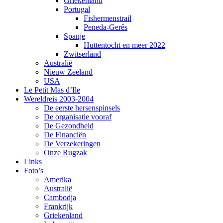
Griekenland
Portugal
Fishermenstrail
Peneda-Gerês
Spanje
Huttentocht en meer 2022
Zwitserland
Australië
Nieuw Zeeland
USA
Le Petit Mas d’Ile
Wereldreis 2003-2004
De eerste hersenspinsels
De organisatie vooraf
De Gezondheid
De Financiën
De Verzekeringen
Onze Rugzak
Links
Foto’s
Amerika
Australië
Cambodja
Frankrijk
Griekenland