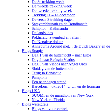
De 3e trekking week
De tweede trekking week
De tweede trekking week
Trekking 11 – 14 december
De eerste 3 trekking dagen
Swayambhunath en de Boudhanath
Schiphol – Kathmandu
De landslides
Pokhara….zwembad en raften !
De Nepalese dokter
Annapurna Around met… de Dutch Bakery en de 
Blogs Spanje
Dag 1 van de huttentocht – naar Estos
Dag 2 naar Refugio Viados
Dag 3 van Viados naar Angel Uros
Slotdag van de huttentocht
Terug in Benasque
Pamplona
Een paar dagen strand
Barcelona – okt 2014 …….. en de Ironman
Blogs USA
SUOMI en de marathon van New York
New York en Florida
Blogs wereldreis
Blogs van voor vertrek