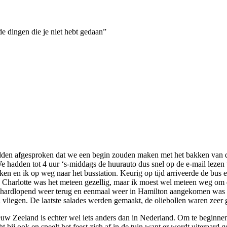
de dingen die je niet hebt gedaan”
dden afgesproken dat we een begin zouden maken met het bakken van d
 hadden tot 4 uur ‘s-middags de huurauto dus snel op de e-mail lezen 
ken en ik op weg naar het busstation. Keurig op tijd arriveerde de bus
an Charlotte was het meteen gezellig, maar ik moest wel meteen weg o
 hardlopend weer terug en eenmaal weer in Hamilton aangekomen was on
al vliegen. De laatste salades werden gemaakt, de oliebollen waren zeer
uw Zeeland is echter wel iets anders dan in Nederland. Om te beginne
t bij ook en speelt het feest zich af in de tuin want er wordt uiteraard