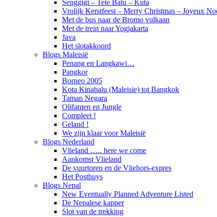
Senggigi – Tete Batu – Kuta
Vrolijk Kerstfeest – Merry Christmas – Joyeux No
Met de bus naar de Bromo vulkaan
Met de trein naar Yogjakarta
Java
Het slotakkoord
Blogs Maleisië
Penang en Langkawi…
Pangkor
Borneo 2005
Kota Kinabalu (Maleisie) tot Bangkok
Taman Negara
Olifanten en Jungle
Compleet !
Geland !
We zijn klaar voor Maleisië
Blogs Nederland
Vlieland ….. here we come
Aankomst Vlieland
De vuurtoren en de Vliehors-expres
Het Posthuys
Blogs Nepal
New Eventually Planned Adventure Listed
De Nepalese kapper
Slot van de trekking