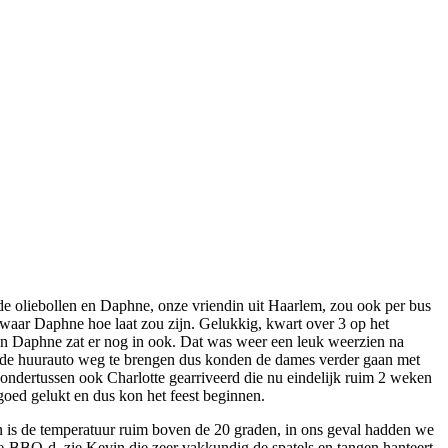
e oliebollen en Daphne, onze vriendin uit Haarlem, zou ook per bus
waar Daphne hoe laat zou zijn. Gelukkig, kwart over 3 op het
 en Daphne zat er nog in ook. Dat was weer een leuk weerzien na
m de huurauto weg te brengen dus konden de dames verder gaan met
dertussen ook Charlotte gearriveerd die nu eindelijk ruim 2 weken
 goed gelukt en dus kon het feest beginnen.
n is de temperatuur ruim boven de 20 graden, in ons geval hadden we
 ge-BBQ-d, zie Kevin die zeer vakkundig de spatels en tangen hanteert.