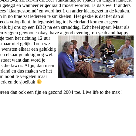
n gelegd en wanneer er gedraaid moest worden. Ja da’s wel ff anders
ees ‘klaargestoomd’ en werd het 1 en ander klaargezet in de keuken.
n no time zat iedereen te smikkelen. Het gekke is dat het dan al
teeds volop licht. In tegenstelling tot Nederland komen er geen
 zoals bij ons op een BBQ na een stranddag. Echt heel apart. Maar als
gen zeggen gewoon : okay, have a good evening..oh yeah and happy
je toen het richting 12 uur
.maar niet gelijk. Toen we
n wensten elkaar een gelukkig
en elkaar gelukkig nog wel.
straat want dan word je
 die kiwi’s. Afijn, dan maar
erland en dus maken we het
om nooit te vergeten maar
rwerk en de sjoelbak
en dan ook een fijn en gezond 2004 toe. Live life to the max !