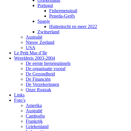
Griekenland
Portugal
Fishermenstrail
Peneda-Gerês
Spanje
Huttentocht en meer 2022
Zwitserland
Australië
Nieuw Zeeland
USA
Le Petit Mas d’Ile
Wereldreis 2003-2004
De eerste hersenspinsels
De organisatie vooraf
De Gezondheid
De Financiën
De Verzekeringen
Onze Rugzak
Links
Foto’s
Amerika
Australië
Cambodja
Frankrijk
Griekenland