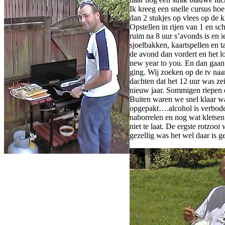
Ik kreeg een snelle cursus ho
dan 2 stukjes op vlees op de 
Opstellen in rijen van 1 en s
ruim na 8 uur s’avonds is en i
sjoelbakken, kaartspellen en t
de avond dan vordert en het 
new year to you.
En dan gaan 
ging. Wij zoeken op de tv naar
dachten dat het 12 uur was ze
nieuw jaar. Sommigen riepen 
Buiten waren we snel klaar w
opgepakt….alcohol is verboden
naborrelen en nog wat kletse
niet te laat. De ergste rotzo
gezellig was het wel daar is g