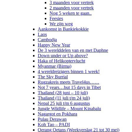
3 maanden voor vertrek
2 maanden voor vertrek
Nog 5 weken te gaan..
Feesies
We zijn weg
Aankomst in Bankiekokkie
Laos
Cambodja
Happy New Year
De 3 werelddelen van en met Daphne
Down under or Up above?
Haka of Helikoptervlucht
Myanmar (Birma)
4 wereldreizigers binnen 1 week!
The Sky Burrial
Rugzakreis meets Travel4us……
Not 7 years…but 15 days in Tibet
Thailand (28 juni – 10 juli)
Thailand (11 juli t/m 24 juli)
Nepal 25 juli t/m 6 augustus
Jungle Wildlife – Mount Kinabalu
Nagargot en Pokhara
Pulau Derawan
Koh Tao – PADI
Oerang Oetans (Weekverslag 21 tot 30 mei)