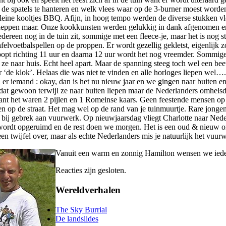
e de spatels te hanteren en welk vlees waar op de 3-burner moest worde
kleine kooltjes BBQ. Afijn, in hoog tempo werden de diverse stukken vl
cheppen maar. Onze kookkunsten werden gelukkig in dank afgenomen en i
edereen nog in de tuin zit, sommige met een fleece-je, maar het is nog s
afelvoetbalspellen op de proppen. Er wordt gezellig gekletst, eigenlijk
loopt richting 11 uur en daarna 12 uur wordt het nog vreemder. Sommi
ze naar huis. Echt heel apart. Maar de spanning steeg toch wel een beet
 ‘de klok’. Helaas die was niet te vinden en alle horloges liepen wel….
i er iemand : okay, dan is het nu nieuw jaar en we gingen naar buiten e
dat gewoon terwijl ze naar buiten liepen maar de Nederlanders omhelsd
ant het waren 2 pijlen en 1 Romeinse kaars. Geen feestende mensen op 
 op de straat. Het mag wel op de rand van je tuinmuurtje. Rare jongens
n bij gebrek aan vuurwerk. Op nieuwjaarsdag vliegt Charlotte naar Ned
oi wordt opgeruimd en de rest doen we morgen. Het is een oud & nieuw 
een twijfel over, maar als echte Nederlanders mis je natuurlijk het vuu
Vanuit een warm en zonnig Hamilton wensen we iedere
Reacties zijn gesloten.
Wereldverhalen
The Sky Burrial
De landslides