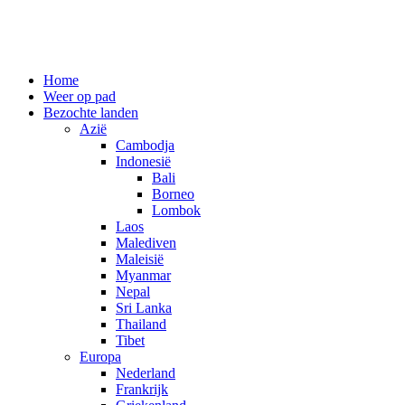
Spring
Home
naar
Weer op pad
inhoud
Bezochte landen
Azië
Cambodja
Indonesië
Bali
Borneo
Lombok
Laos
Malediven
Maleisië
Myanmar
Nepal
Sri Lanka
Thailand
Tibet
Europa
Nederland
Frankrijk