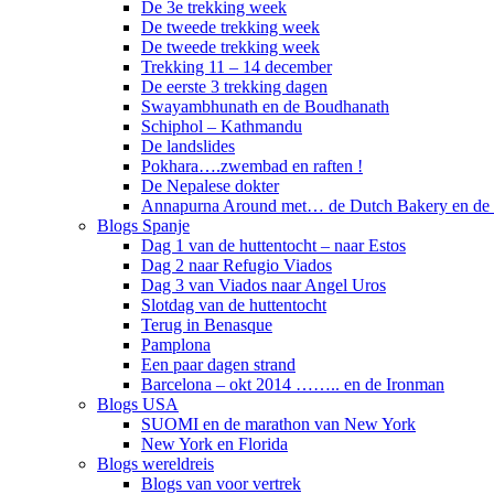
De 3e trekking week
De tweede trekking week
De tweede trekking week
Trekking 11 – 14 december
De eerste 3 trekking dagen
Swayambhunath en de Boudhanath
Schiphol – Kathmandu
De landslides
Pokhara….zwembad en raften !
De Nepalese dokter
Annapurna Around met… de Dutch Bakery en de 
Blogs Spanje
Dag 1 van de huttentocht – naar Estos
Dag 2 naar Refugio Viados
Dag 3 van Viados naar Angel Uros
Slotdag van de huttentocht
Terug in Benasque
Pamplona
Een paar dagen strand
Barcelona – okt 2014 …….. en de Ironman
Blogs USA
SUOMI en de marathon van New York
New York en Florida
Blogs wereldreis
Blogs van voor vertrek