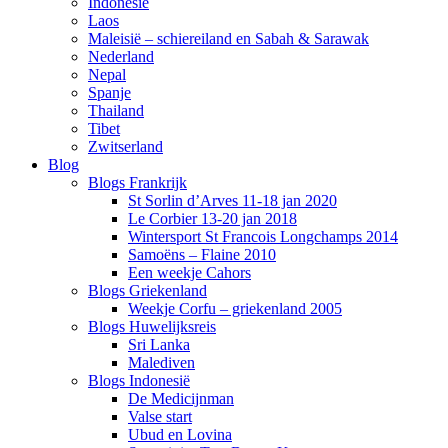
Indonesië
Laos
Maleisië – schiereiland en Sabah & Sarawak
Nederland
Nepal
Spanje
Thailand
Tibet
Zwitserland
Blog
Blogs Frankrijk
St Sorlin d’Arves 11-18 jan 2020
Le Corbier 13-20 jan 2018
Wintersport St Francois Longchamps 2014
Samoëns – Flaine 2010
Een weekje Cahors
Blogs Griekenland
Weekje Corfu – griekenland 2005
Blogs Huwelijksreis
Sri Lanka
Malediven
Blogs Indonesië
De Medicijnman
Valse start
Ubud en Lovina