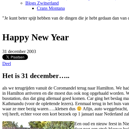
Blogs Zwitserland
Crans Montana
"Je kunt beter spijt hebben van de dingen die je hebt gedaan dan van 
Happy New Year
31 december 2003
Deel
Het is 31 december…..
als we terugrijden vanuit de Coromandel terug naar Hamilton. We ha
in Hamilton arriveren en die moest dus ook nog opgehaald worden. We
busstation, dus dat ging allemaal goed komen. Car ging het beslag ma
Kathmandu (voor de oplettende lezers). Eenmaal terug in het huis v
waar ze mee bezig waren…..kletsen dus
Afijn, auto weggebracht,
vrij heeft, echter voor een kort bezoek op 1 januari naar Nederland z
Een oud en nieuw feest in Nie
daar nog een strak blauwe luch