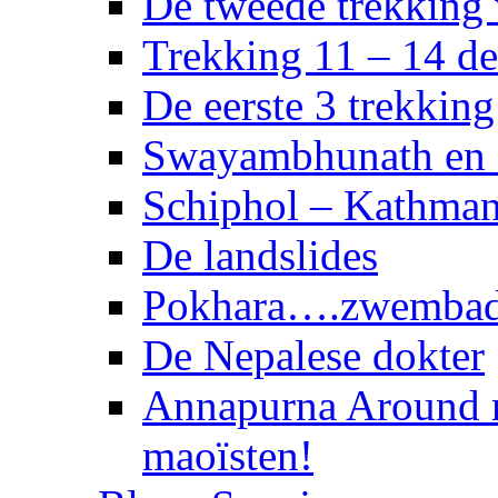
De tweede trekking
Trekking 11 – 14 d
De eerste 3 trekkin
Swayambhunath en 
Schiphol – Kathma
De landslides
Pokhara….zwembad 
De Nepalese dokter
Annapurna Around 
maoïsten!