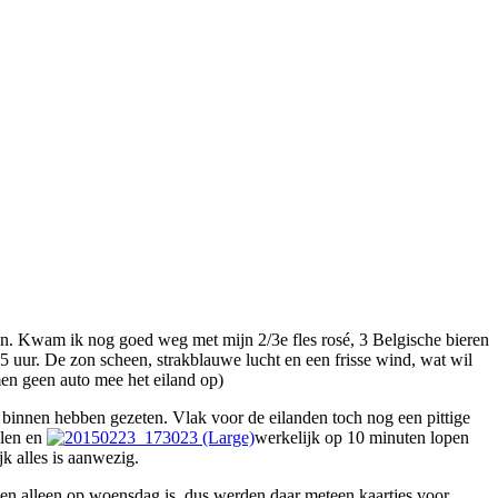
. Kwam ik nog goed weg met mijn 2/3e fles rosé, 3 Belgische bieren
 uur. De zon scheen, strakblauwe lucht en een frisse wind, wat wil
men geen auto mee het eiland op)
n binnen hebben gezeten. Vlak voor de eilanden toch nog een pittige
alen en
werkelijk op 10 minuten lopen
jk alles is aanwezig.
n alleen op woensdag is, dus werden daar meteen kaartjes voor