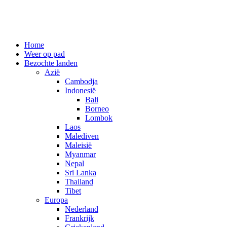
Spring
Home
naar
Weer op pad
inhoud
Bezochte landen
Azië
Cambodja
Indonesië
Bali
Borneo
Lombok
Laos
Malediven
Maleisië
Myanmar
Nepal
Sri Lanka
Thailand
Tibet
Europa
Nederland
Frankrijk