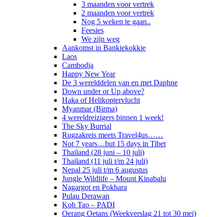
3 maanden voor vertrek
2 maanden voor vertrek
Nog 5 weken te gaan..
Feesies
We zijn weg
Aankomst in Bankiekokkie
Laos
Cambodja
Happy New Year
De 3 werelddelen van en met Daphne
Down under or Up above?
Haka of Helikoptervlucht
Myanmar (Birma)
4 wereldreizigers binnen 1 week!
The Sky Burrial
Rugzakreis meets Travel4us……
Not 7 years…but 15 days in Tibet
Thailand (28 juni – 10 juli)
Thailand (11 juli t/m 24 juli)
Nepal 25 juli t/m 6 augustus
Jungle Wildlife – Mount Kinabalu
Nagargot en Pokhara
Pulau Derawan
Koh Tao – PADI
Oerang Oetans (Weekverslag 21 tot 30 mei)