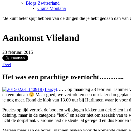
Blogs Zwitserland
Crans Montana
"Je kunt beter spijt hebben van de dingen die je hebt gedaan dan van 
Aankomst Vlieland
23 februari 2015
Deel
Het was een prachtige overtocht………..
…….op maandag 23 februari. Jammer voo
en een pineau
Maar goed, we vertrokken een uur later dan gepland 
je nog meer. Rond de klok van 13.00 uur bij Harlingen waar je voor d
Precies op tijd vertrok de boot en wij gingen lekker aan dek zitten 
deining, maar in de categorie “leuk” en zeker niet om zeeziek van 
licht de dorpstraat. Caroline had de sleutel al geregeld en dus konden 
Meteen maar aan de borrel, plannen maken voor de komende dagen en