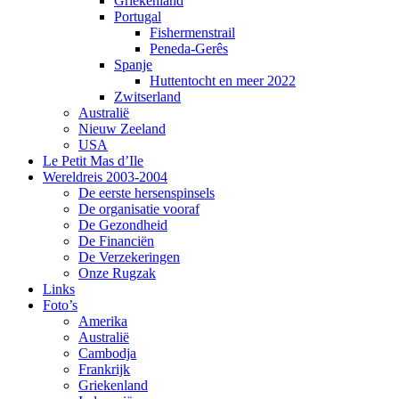
Griekenland
Portugal
Fishermenstrail
Peneda-Gerês
Spanje
Huttentocht en meer 2022
Zwitserland
Australië
Nieuw Zeeland
USA
Le Petit Mas d’Ile
Wereldreis 2003-2004
De eerste hersenspinsels
De organisatie vooraf
De Gezondheid
De Financiën
De Verzekeringen
Onze Rugzak
Links
Foto’s
Amerika
Australië
Cambodja
Frankrijk
Griekenland