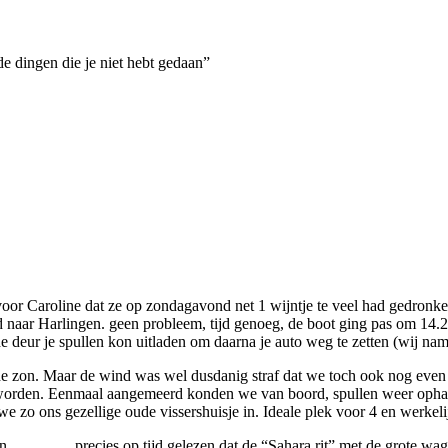
de dingen die je niet hebt gedaan”
r Caroline dat ze op zondagavond net 1 wijntje te veel had gedronken
naar Harlingen. geen probleem, tijd genoeg, de boot ging pas om 14.25
e deur je spullen kon uitladen om daarna je auto weg te zetten (wij na
in de zon. Maar de wind was wel dusdanig straf dat we toch ook nog eve
te worden. Eenmaal aangemeerd konden we van boord, spullen weer oph
we zo ons gezellige oude vissershuisje in. Ideale plek voor 4 en werkeli
………….precies op tijd gelezen dat de “Sahara rit” met de grote wage