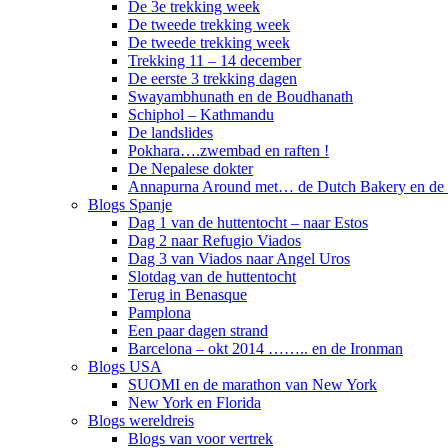
De 3e trekking week
De tweede trekking week
De tweede trekking week
Trekking 11 – 14 december
De eerste 3 trekking dagen
Swayambhunath en de Boudhanath
Schiphol – Kathmandu
De landslides
Pokhara….zwembad en raften !
De Nepalese dokter
Annapurna Around met… de Dutch Bakery en de 
Blogs Spanje
Dag 1 van de huttentocht – naar Estos
Dag 2 naar Refugio Viados
Dag 3 van Viados naar Angel Uros
Slotdag van de huttentocht
Terug in Benasque
Pamplona
Een paar dagen strand
Barcelona – okt 2014 …….. en de Ironman
Blogs USA
SUOMI en de marathon van New York
New York en Florida
Blogs wereldreis
Blogs van voor vertrek