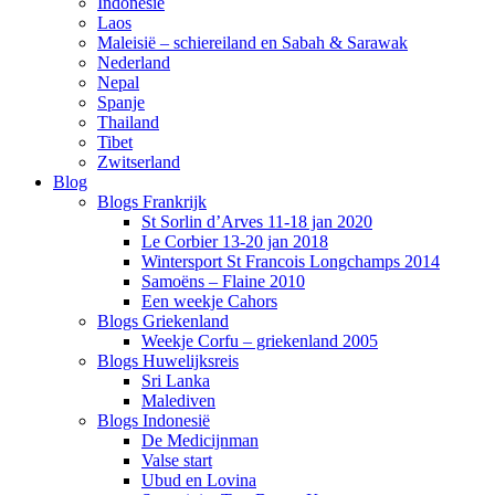
Indonesië
Laos
Maleisië – schiereiland en Sabah & Sarawak
Nederland
Nepal
Spanje
Thailand
Tibet
Zwitserland
Blog
Blogs Frankrijk
St Sorlin d’Arves 11-18 jan 2020
Le Corbier 13-20 jan 2018
Wintersport St Francois Longchamps 2014
Samoëns – Flaine 2010
Een weekje Cahors
Blogs Griekenland
Weekje Corfu – griekenland 2005
Blogs Huwelijksreis
Sri Lanka
Malediven
Blogs Indonesië
De Medicijnman
Valse start
Ubud en Lovina