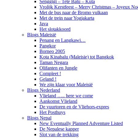
Senggigi – Tete Batu – Kuta
Vrolijk Kerstfeest – Merry Christmas – Joyeux No
Met de bus naar de Bromo vulkaan
Met de trein naar Yogjakarta
Java
Het slotakkoord
Blogs Maleisië
Penang en Langkawi…
Pangkor
Borneo 2005
Kota Kinabalu (Maleisie) tot Bangkok
Taman Negara
Olifanten en Jungle
Compleet !
Geland !
We zijn klaar voor Maleisië
Blogs Nederland
Vlieland ….. here we come
Aankomst Vlieland
De vuurtoren en de Vliehors-expres
Het Posthuys
Blogs Nepal
New Eventually Planned Adventure Listed
De Nepalese kapper
Slot van de trekking