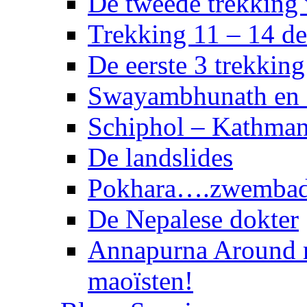
De tweede trekking
Trekking 11 – 14 d
De eerste 3 trekkin
Swayambhunath en 
Schiphol – Kathma
De landslides
Pokhara….zwembad 
De Nepalese dokter
Annapurna Around 
maoïsten!