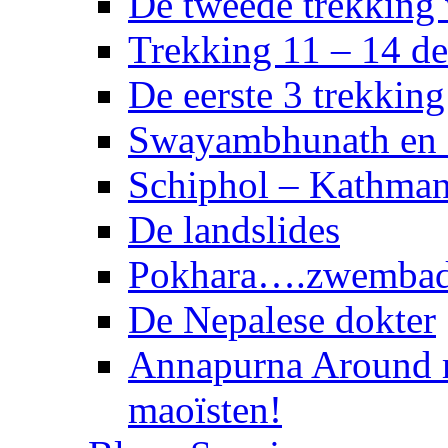
De tweede trekking
Trekking 11 – 14 d
De eerste 3 trekkin
Swayambhunath en 
Schiphol – Kathma
De landslides
Pokhara….zwembad 
De Nepalese dokter
Annapurna Around 
maoïsten!