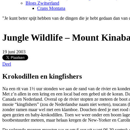
Blogs Zwitserland
Crans Montana
"Je kunt beter spijt hebben van de dingen die je hebt gedaan dan van 
Jungle Wildlife – Mount Kinab
19 juni 2003
Deel
Krokodillen en kingfishers
Na een rit van 1½ uur stonden we aan de rand van de rivier en kond
Met z’n allen in een kring en een local bad een gebed uit de koran. 
Canada en Nederland. Overal op de rivier stopten ze meteen de boot a
mooie “kingfishers” (zou de Nederlandse naam niet weten), toucans (h
zonder ramen maar wel met een klamboe. Douchen deed je met rood riv
apen gezien en baby-krokodillen. Toen we weer onder een boom lagen 
bootbestuurder meteen, maar helaas kregen de New-Yorker en Caroline t
De volgende morgen moesten we er om 6 uur uit want 06.30 vertrok de