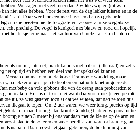
hebben. Wij zagen niet veel meer dan 2 wilde zwijnen (dit waren
kan niet alles hebben. Voor de rest van de dag lekker luieren en in de
vriend ‘Lan’. Daar werd meteen mee ingestemd en zo gebeurde.
g zijn die beesten niet te fotograferen, zo snel zijn ze weg als ze
ten, echt prachtig. De vogel is kanlgeel met blauw en rood en hopelijk
er met het busje terug naar het kantoor van Uncle Tan. Geld halen en
er als ontbijt, internet, prachtkamers met balkon (allemaal) en zelfs
nog net op tijd en hebben een deel van het spektakel kunnen
icht. Morgen dan maar en nu de korte. Erg mooie wandeling maar
k, na lekker uitgeslapen te hebben en natuurlijk het uitgebreide
Utan met baby en vele gibbons die van de orang utan probeerden te
rek gaan maken. Helaas dat kon niet want daarvoor moet je een permit
die lui, ze wist gisteren toch al dat we wilden, dat had ze toen dus
rvan illegaal te lopen. Om 2 uur waren we weer terug, precies op tijd
et gek dat er maar 1 orang utan komt. Gelukkig hadden wij ons portie
n boompje zitten 3 meter bij ons vandaan met de kleine op de arm en
 groot blad te deponeren en weer heerlijk van voren af aan te gaan
Mount Kinabalu’ Daar moest het gaan gebeuren, de beklimming van