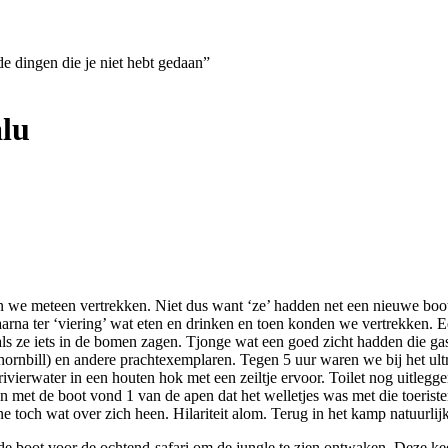
de dingen die je niet hebt gedaan”
alu
en we meteen vertrekken. Niet dus want ‘ze’ hadden net een nieuwe bo
Daarna ter ‘viering’ wat eten en drinken en toen konden we vertrekken.
ls ze iets in de bomen zagen. Tjonge wat een goed zicht hadden die gas
ornbill) en andere prachtexemplaren. Tegen 5 uur waren we bij het ultr
ierwater in een houten hok met een zeiltje ervoor. Toilet nog uitlegg
met de boot vond 1 van de apen dat het welletjes was met die toeristen
och wat over zich heen. Hilariteit alom. Terug in het kamp natuurlijk 
 boot voor de ochtend-safari om de jungle te zien ontwaken. Deze kee