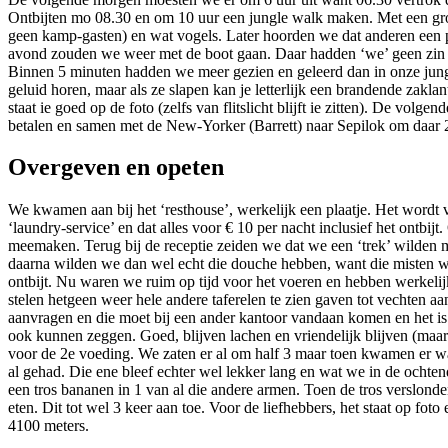
Ontbijten mo 08.30 en om 10 uur een jungle walk maken. Met een gro
geen kamp-gasten) en wat vogels. Later hoorden we dat anderen een paa
avond zouden we weer met de boot gaan. Daar hadden ‘we’ geen zin i
Binnen 5 minuten hadden we meer gezien en geleerd dan in
onze jung
geluid horen, maar als ze slapen kan je letterlijk een brandende zakl
staat ie goed op de foto (zelfs van flitslicht blijft ie zitten). De v
betalen en samen met de New-Yorker (Barrett) naar Sepilok om daar 2
Overgeven en opeten
We kwamen aan bij het ‘resthouse’, werkelijk een plaatje. Het wordt v
‘laundry-service’ en dat alles voor € 10 per nacht inclusief het ontb
meemaken. Terug bij de receptie zeiden we dat we een ‘trek’ wilden 
daarna wilden we dan wel echt die douche hebben, want die misten we 
ontbijt. Nu waren we ruim op tijd voor het voeren en hebben werkeli
stelen hetgeen weer hele andere taferelen te zien gaven tot vechten a
aanvragen en die moet bij een ander kantoor vandaan komen en het is n
ook kunnen zeggen. Goed, blijven lachen en vriendelijk blijven (maar 
voor de 2e voeding. We zaten er al om half 3 maar toen kwamen er wat
al gehad. Die ene bleef echter wel lekker lang en wat we in de ocht
een tros bananen in 1 van al die andere armen. Toen de tros verslon
eten. Dit tot wel 3 keer aan toe. Voor de liefhebbers, het staat op
4100 meters.