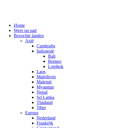
Spring
Home
naar
Weer op pad
inhoud
Bezochte landen
Azië
Cambodja
Indonesië
Bali
Borneo
Lombok
Laos
Malediven
Maleisië
Myanmar
Nepal
Sri Lanka
Thailand
Tibet
Europa
Nederland
Frankrijk