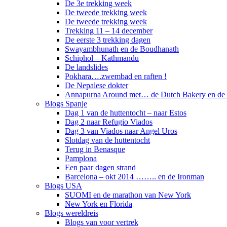
De 3e trekking week
De tweede trekking week
De tweede trekking week
Trekking 11 – 14 december
De eerste 3 trekking dagen
Swayambhunath en de Boudhanath
Schiphol – Kathmandu
De landslides
Pokhara….zwembad en raften !
De Nepalese dokter
Annapurna Around met… de Dutch Bakery en de 
Blogs Spanje
Dag 1 van de huttentocht – naar Estos
Dag 2 naar Refugio Viados
Dag 3 van Viados naar Angel Uros
Slotdag van de huttentocht
Terug in Benasque
Pamplona
Een paar dagen strand
Barcelona – okt 2014 …….. en de Ironman
Blogs USA
SUOMI en de marathon van New York
New York en Florida
Blogs wereldreis
Blogs van voor vertrek