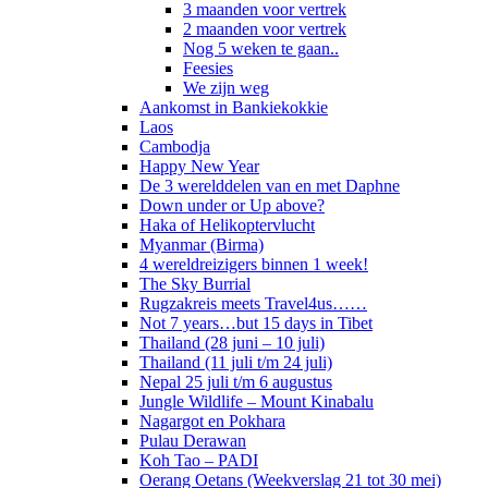
3 maanden voor vertrek
2 maanden voor vertrek
Nog 5 weken te gaan..
Feesies
We zijn weg
Aankomst in Bankiekokkie
Laos
Cambodja
Happy New Year
De 3 werelddelen van en met Daphne
Down under or Up above?
Haka of Helikoptervlucht
Myanmar (Birma)
4 wereldreizigers binnen 1 week!
The Sky Burrial
Rugzakreis meets Travel4us……
Not 7 years…but 15 days in Tibet
Thailand (28 juni – 10 juli)
Thailand (11 juli t/m 24 juli)
Nepal 25 juli t/m 6 augustus
Jungle Wildlife – Mount Kinabalu
Nagargot en Pokhara
Pulau Derawan
Koh Tao – PADI
Oerang Oetans (Weekverslag 21 tot 30 mei)