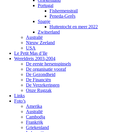
Griekenland
Portugal
Fishermenstrail
Peneda-Gerês
Spanje
Huttentocht en meer 2022
Zwitserland
Australië
Nieuw Zeeland
USA
Le Petit Mas d’Ile
Wereldreis 2003-2004
De eerste hersenspinsels
De organisatie vooraf
De Gezondheid
De Financiën
De Verzekeringen
Onze Rugzak
Links
Foto’s
Amerika
Australië
Cambodja
Frankrijk
Griekenland